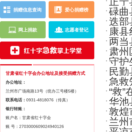
正宁
展应
碌曲
捐赠信息查询
爱心捐赠榜
迭部
康县
网上捐款
志愿者登记
两当
护培
肃州
培训
守护
民勤
千名
甘肃省红十字会办公地址及接受捐赠方式
急救
动
办公地址：
“救
兰州市广场南路13号（统办三号楼5楼）
里铺
华池
联系电话：
0931-4818076（传真）
安共
银行转账：
敦煌
账户名：甘肃省红十字会
兰州
账 号：2703000609024940126
平凉