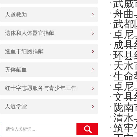
武威
市卫
舟曲
现场
人道救助
武都
训 
卓尼
遗体和人体器官捐献
应急
成县
护校
造血干细胞捐献
环县
天水
护培
无偿献血
生命
卓尼
急救
红十字志愿服务与青少年工作
文县
陇南
人道学堂
援能
清水
线
筑牢
培训