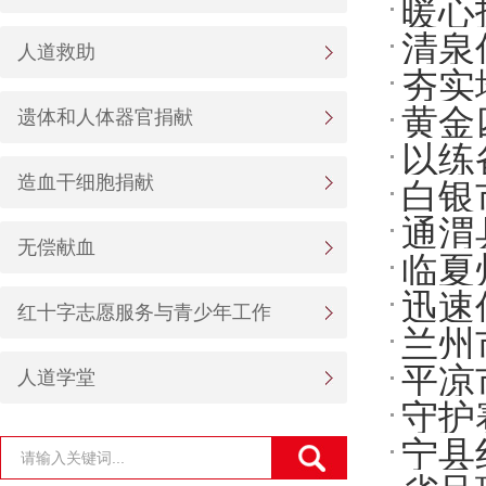
暖心
会开
清泉
红十
人道救助
夯实
急救
黄金
遗体和人体器官捐献
关市
以练
训助
造血干细胞捐献
白银
字会
通渭
实战
无偿献血
临夏
迅速
用 
红十字志愿服务与青少年工作
兰州
全生
平凉
人道学堂
守护
服务
宁县
舟救