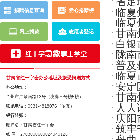
省足
临夏
捐赠信息查询
爱心捐赠榜
护航
临夏
夏”
甘南
网上捐款
志愿者登记
综合
白银
灾综
陇南
急处
普及
战赛
临夏
字会
甘肃省红十字会办公地址及接受捐赠方式
安定
宣传
办公地址：
甘南
兰州市广场南路13号（统办三号楼5楼）
人人
联系电话：
0931-4818076（传真）
题宣
银行转账：
庆阳
20
账户名：甘肃省红十字会
筑牢
日宣
账 号：2703000609024940126
舟曲