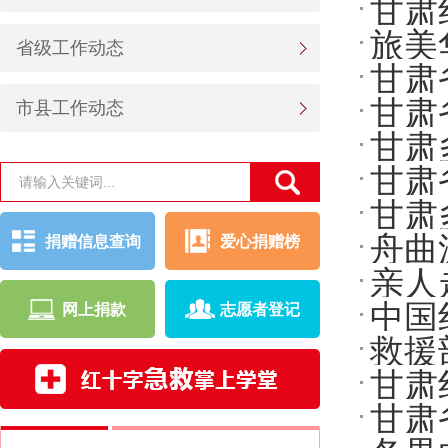
甘肃
旅美
省级工作动态
甘肃
甘肃
市县工作动态
甘肃
水灾
甘肃
献爱
甘肃
舟曲
捐赠信息查询
爱心捐赠榜
心
亲人
中国
网上捐款
志愿者登记
十字
救援
甘肃
甘肃