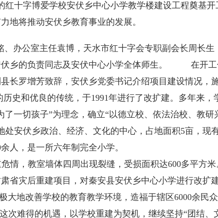
红十字博爱学校安伏乡中心小学教学楼建设工程奠基开工。
有力地将推动安伏乡教育事业的发展。
办公室主任袁博，天水市红十字会专职副会长周长生，
安伏乡的负责同志及安伏中心小学全体师生。 在开工
副县长罗增芳致辞，安伏乡党委书记介绍项目建设情况
历史和优良的传统，于1991年进行了改扩建。多年来
为了一切孩子”为理念，确立“以德立校、依法治校、教研
人，地处安伏乡政治、经济、文化的中心，占地面积5亩，现
000余人，是一所六年制完全小学。
危情，教室墙体四周出现裂缝，受损面积达600多平方
肃省灾后重建项目，对秦安县安伏乡中心小学进行改扩建
，将极大地改善学校的教育教学环境，造福于辖区6000余
次难得的机遇，以学校重建为契机，继续坚持“团结、文